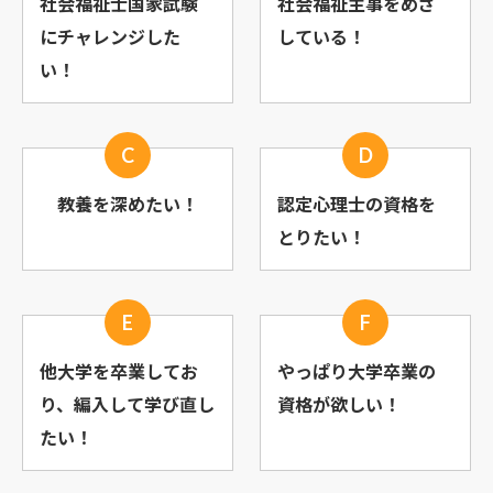
社会福祉士国家試験
社会福祉主事を
めざ
に
チャレンジした
している！
い！
C
D
教養を深めたい！
認定心理士の
資格を
とりたい！
E
F
他大学を卒業してお
やっぱり大学卒業の
り、
編入して学び直し
資格が欲しい！
たい！