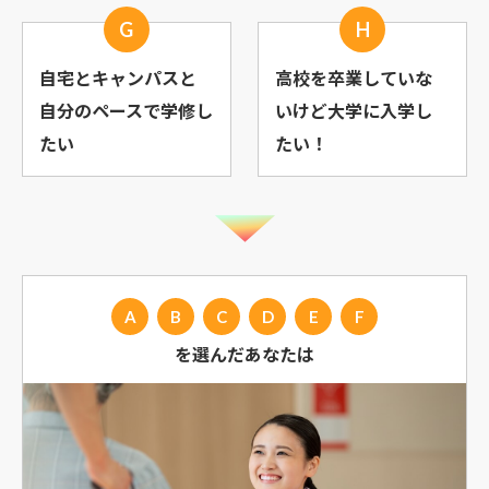
G
H
自宅とキャンパスと
高校を卒業していな
自分のペースで学修し
いけど大学に入学し
たい
たい！
A
B
C
D
E
F
を選んだあなたは