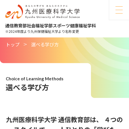
九
州
医
療
科
学
通信教育部
社会福祉学部
スポーツ健康福祉学科
大
学
2024年度より九州保健福祉大学より名称変更
トップ
選べる学び方
Choice of Learning Methods
選べる学び方
九州医療科学大学 通信教育部は、
４つの