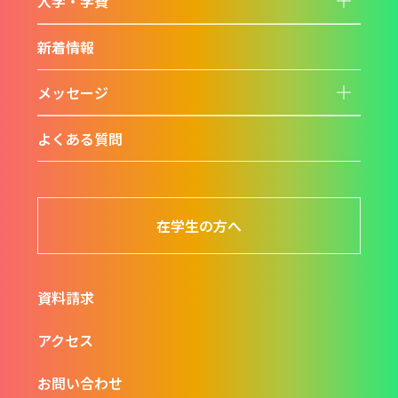
入学・学費
子
閉
要
す
素
る
を
新着情報
開
閉
す
る
メッセージ
よくある質問
在学生の方へ
資料請求
アクセス
お問い合わせ