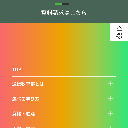
資料請求はこちら
TOP
通信教育部とは
子
要
素
を
選べる学び方
開
子
閉
要
す
素
る
を
資格・進路
開
子
閉
要
す
素
る
を
開