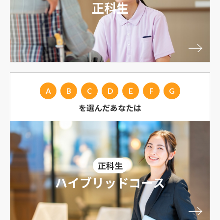
正科生
A
B
C
D
E
F
G
を選んだあなたは
正科生
ハイブリッドコース