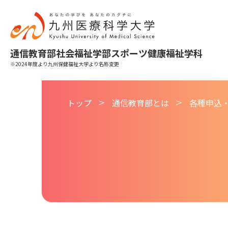
九
州
医
療
科
学
大
通信教育部
社会福祉学部
スポーツ健康福祉学科
学
2024年度より九州保健福祉大学より名称変更
トップ
通信教育部とは
各種申込