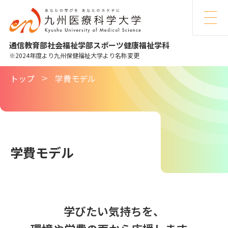
九
州
医
療
科
学
通信教育部
社会福祉学部
スポーツ健康福祉学科
大
学
2024年度より九州保健福祉大学より名称変更
トップ
学費モデル
学費モデル
学びたい気持ちを、