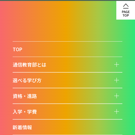
TOP
通信教育部とは
子
要
素
を
選べる学び方
開
子
閉
要
す
素
る
を
資格・進路
開
子
閉
要
す
素
る
を
入学・学費
開
子
閉
要
す
素
る
を
新着情報
開
閉
す